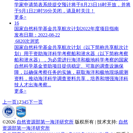
学家申请简表系统提交预计将于8月23日16时开放，并将
于9月1日23时59分关闭，请及时关注！
更多>
16
国家自然科学基金共享航次计划2022年度项目指南
发布日期：2022-08-22
6820
次浏览
国家自然科学基金共享航次计划（以下简称共享航次计
划）用于资助海洋科学考察船和潜水器（以下简称考察
船和潜水器），为必需进行海洋和极地科学考察的国家
自然科学基金资助项目提供稳定、可靠的调查设施保
障，以确保考察任务的实施，获取海洋和极地现场观测
资料，推动海洋科学调查资料共享，培养和增强海洋科
技人才出海考察...
更多>
上一页
1
2
3
4
5
下一页
©2026
自然资源部第一海洋研究所
版权所有 | 技术支持:
自然
资源部第一海洋研究所