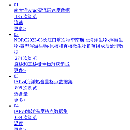
01
南大洋Argo漂流层速度数据
185
次浏览
流速
更多>
02
NORC2023-03长江口航次秋季南航段海洋生物-浮游生
物-微型浮游生物-原核和真核微生物群落组成后处理数
据
274
次浏览
原核和真核微生物群落组成
更多>
03
IAPv4海洋热含量格点数据集
808
次浏览
热含量
更多>
04
IAPv4海洋温度格点数据集
689
次浏览
温度
更多>