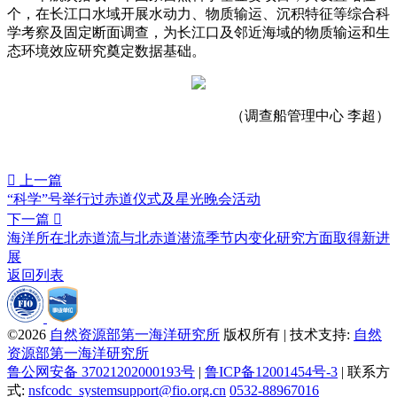
个，在长江口水域开展水动力、物质输运、沉积特征等综合科
学考察及固定断面调查，为长江口及邻近海域的物质输运和生
态环境效应研究奠定数据基础。
（调查船管理中心 李超）

上一篇
“科学”号举行过赤道仪式及星光晚会活动
下一篇

海洋所在北赤道流与北赤道潜流季节内变化研究方面取得新进
展
返回列表
©2026
自然资源部第一海洋研究所
版权所有 | 技术支持:
自然
资源部第一海洋研究所
鲁公网安备 37021202000193号
|
鲁ICP备12001454号-3
| 联系方
式:
nsfcodc_systemsupport@fio.org.cn
0532-88967016