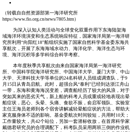
（转载自自然资源部第一海洋研究所
https://www.fio.org.cn/news/7805.htm）
为深入认知人类活动与全球变化双重作用下东海陆架海
域海洋环境演变和生态系统响应特征，国家海洋局第一海洋研
究所利用“向阳红18”船组织实施了国家自然科学基金委东海共
享航次，开展了东海海域水动力、海洋化学、海洋生态与环
境、海洋沉积等多学科综合科学考察。
本年度秋季共享航次由来自国家海洋局第一海洋研究
所、中国科学院海洋研究所、中国海洋大学、厦门大学、中山
大学、天津科技大学等单位的24名科研人员组成调查队，于9
月15日从青岛启航。此时，超强台风“泰利”已经到达浙江舟山
一带，东海和黄海海况变差，调查船经历了较大的风浪，对于
突如其来的恶劣天气，新上船的科考人员或重或轻地表现出晕
船症状，恶心、头晕、头痛、食欲不振，俞启军领队、实验室
主任王海员老师到各个宿舍讲解减轻晕船症状的方法，帮助大
家克服身体不适的影响。基金委航次时间较短，共用时10天；
工作量较大，共42个站位，另加一套潜标收放，在首席科学家
戴德君研究员的合理调配下，科考队员采用两班三倒的作业机