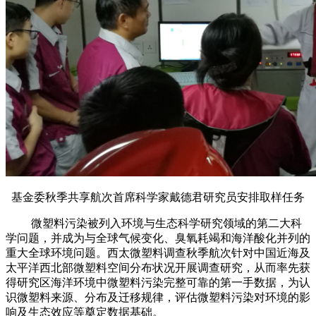
基金委秋季共享航次首席科学家戴德君研究员安排取样任务
微塑料污染被列入环境与生态科学研究领域的第二大科
学问题，并成为与全球气候变化、臭氧耗竭和海洋酸化并列的
重大全球环境问题。西太微塑料调查秋季航次针对中国近海及
太平洋西北部微塑料空间分布状况开展调查研究，从而率先获
得研究区海洋环境中微塑料污染完整可靠的第一手数据，为认
识微塑料来源、分布及迁移规律，评估微塑料污染对环境的影
响及生态效应等奠定数据基础。