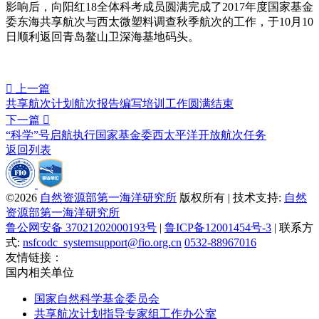
影响后，向阳红18全体科考成员圆满完成了2017年度国家基金
委东海共享航次与西太微塑料调查秋季航次的工作，于10月10
日顺利返回青岛鳌山卫深海基地码头。

上一篇
共享航次计划航次报告编写培训工作圆满结束
下一篇

“科学”号启航执行国家基金委西太平洋开放航次任务
返回列表
©2026
自然资源部第一海洋研究所
版权所有 | 技术支持:
自然
资源部第一海洋研究所
鲁公网安备 37021202000193号
|
鲁ICP备12001454号-3
| 联系方
式:
nsfcodc_systemsupport@fio.org.cn
0532-88967016
友情链接：
国内相关单位
国家自然科学基金委员会
共享航次计划指导专家组工作办公室