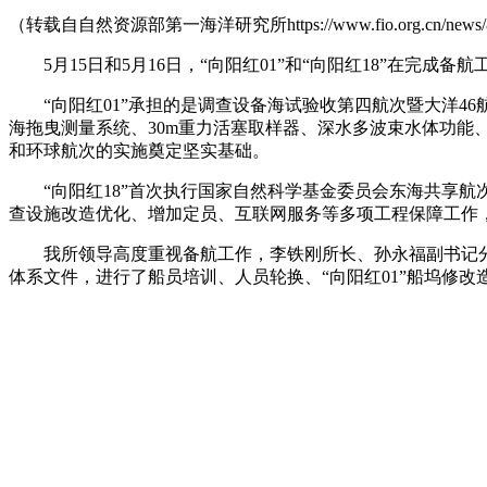
（转载自自然资源部第一海洋研究所https://www.fio.org.cn/news/8
5月15日和5月16日，“向阳红01”和“向阳红18”在完成
“向阳红01”承担的是调查设备海试验收第四航次暨大洋
海拖曳测量系统、30m重力活塞取样器、深水多波束水体功
和环球航次的实施奠定坚实基础。
“向阳红18”首次执行国家自然科学基金委员会东海共享
查设施改造优化、增加定员、互联网服务等多项工程保障工作
我所领导高度重视备航工作，李铁刚所长、孙永福副书记
体系文件，进行了船员培训、人员轮换、“向阳红01”船坞修