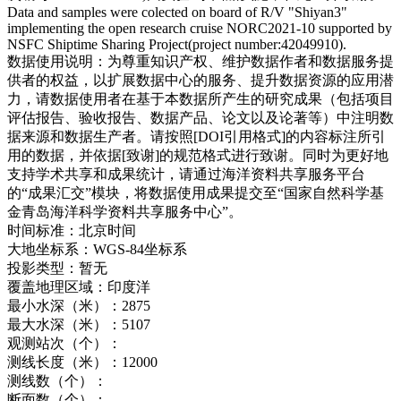
Data and samples were colected on board of R/V "Shiyan3"
implementing the open research cruise NORC2021-10 supported by
NSFC Shiptime Sharing Project(project number:42049910).
数据使用说明：
为尊重知识产权、维护数据作者和数据服务提
供者的权益，以扩展数据中心的服务、提升数据资源的应用潜
力，请数据使用者在基于本数据所产生的研究成果（包括项目
评估报告、验收报告、数据产品、论文以及论著等）中注明数
据来源和数据生产者。请按照[DOI引用格式]的内容标注所引
用的数据，并依据[致谢]的规范格式进行致谢。同时为更好地
支持学术共享和成果统计，请通过海洋资料共享服务平台
的“成果汇交”模块，将数据使用成果提交至“国家自然科学基
金青岛海洋科学资料共享服务中心”。
时间标准：
北京时间
大地坐标系：
WGS-84坐标系
投影类型：
暂无
覆盖地理区域：
印度洋
最小水深（米）：
2875
最大水深（米）：
5107
观测站次（个）：
测线长度（米）：
12000
测线数（个）：
断面数（个）：