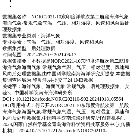
数据集名称：
NORC2021-10东印度洋航次第二航段海洋气象
海面气象-常规气象气温、气压、相对湿度、风速和风向后处
理数据集
数据集专业类别：
海洋气象
专业要素：
气温、气压、相对湿度、风速和风向
数据集类型：
后处理数据
时间范围：
2021-05-20 ~ 2021-06-17
数据集摘要：
本数据是NORC2021-10东印度洋航次第二航段
海洋气象海面气象-常规气象气温、气压、相对湿度、风速和
风向后处理数据集,由中国科学院南海海洋研究所提交,本数据
集调查区域为:印度洋,共提交了24.1MB数据
关键字：
海洋气象、海面气象-常规气象、后处理数据集、实
验3、中国科学院南海海洋研究所
DOI：
10.12212/nsfcodc.NORC202110-S02.20241018105564
DOI引用格式：
何云开.NORC2021-10东印度洋航次第二航段
海洋气象海面气象-常规气象气温、气压、相对湿度、风速和
风向后处理数据集.中国科学院南海海洋研究所[创建机构]，
2024,国家自然科学基金青岛海洋科学资料共享服务中心[传播
机构]，2024-10-15.10.12212/nsfcodc.NORC202110-