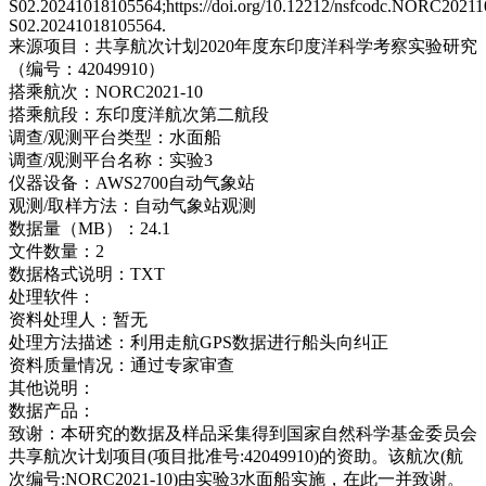
S02.20241018105564;https://doi.org/10.12212/nsfcodc.NORC20211
S02.20241018105564.
来源项目：
共享航次计划2020年度东印度洋科学考察实验研究
（编号：42049910）
搭乘航次：
NORC2021-10
搭乘航段：
东印度洋航次第二航段
调查/观测平台类型：
水面船
调查/观测平台名称：
实验3
仪器设备：
AWS2700自动气象站
观测/取样方法：
自动气象站观测
数据量（MB）：
24.1
文件数量：
2
数据格式说明：
TXT
处理软件：
资料处理人：
暂无
处理方法描述：
利用走航GPS数据进行船头向纠正
资料质量情况：
通过专家审查
其他说明：
数据产品：
致谢：
本研究的数据及样品采集得到国家自然科学基金委员会
共享航次计划项目(项目批准号:42049910)的资助。该航次(航
次编号:NORC2021-10)由实验3水面船实施，在此一并致谢。