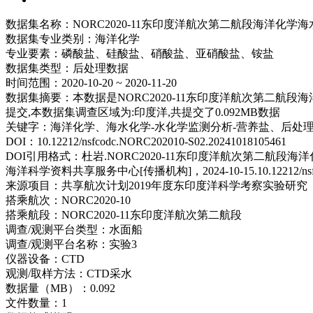
数据集名称：
NORC2020-11东印度洋航次第二航段海洋化学
数据集专业类别：
海洋化学
专业要素：
磷酸盐、硅酸盐、硝酸盐、亚硝酸盐、铵盐
数据集类型：
后处理数据
时间范围：
2020-10-20 ~ 2020-11-20
数据集摘要：
本数据是NORC2020-11东印度洋航次第二
提交,本数据集调查区域为:印度洋,共提交了0.092MB数据
关键字：
海洋化学、海水化学-水化学监测分析-营养盐、后处
DOI：
10.12212/nsfcodc.NORC202010-S02.20241018105461
DOI引用格式：
杜岩.NORC2020-11东印度洋航次第二航段
海洋科学资料共享服务中心[传播机构]，2024-10-15.10.12212/nsfcodc.NORC2
来源项目：
共享航次计划2019年度东印度洋科学考察实验研究（41
搭乘航次：
NORC2020-10
搭乘航段：
NORC2020-11东印度洋航次第二航段
调查/观测平台类型：
水面船
调查/观测平台名称：
实验3
仪器设备：
CTD
观测/取样方法：
CTD采水
数据量（MB）：
0.092
文件数量：
1