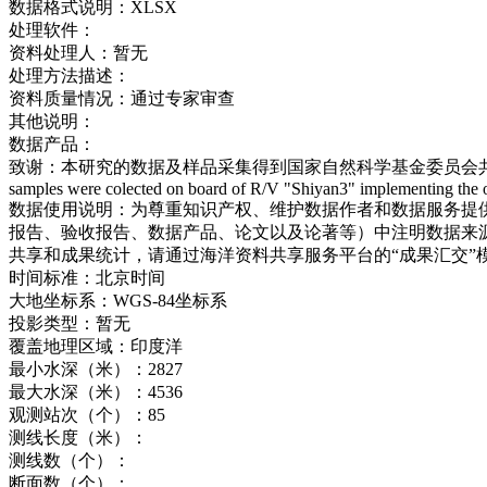
数据格式说明：
XLSX
处理软件：
资料处理人：
暂无
处理方法描述：
资料质量情况：
通过专家审查
其他说明：
数据产品：
致谢：
本研究的数据及样品采集得到国家自然科学基金委员会共享航次计划
samples were colected on board of R/V "Shiyan3" implementing the
数据使用说明：
为尊重知识产权、维护数据作者和数据服务提
报告、验收报告、数据产品、论文以及论著等）中注明数据来源
共享和成果统计，请通过海洋资料共享服务平台的“成果汇交”
时间标准：
北京时间
大地坐标系：
WGS-84坐标系
投影类型：
暂无
覆盖地理区域：
印度洋
最小水深（米）：
2827
最大水深（米）：
4536
观测站次（个）：
85
测线长度（米）：
测线数（个）：
断面数（个）：