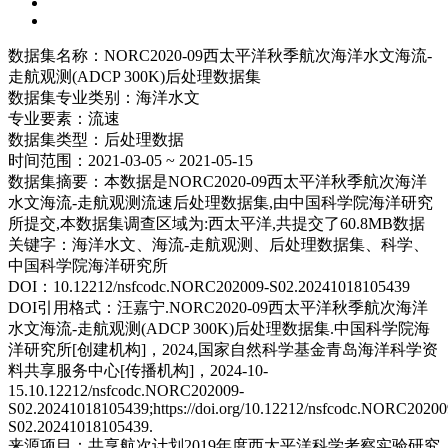
数据集名称：
NORC2020-09西太平洋秋季航次海洋水文海流-
走航观测(ADCP 300K)后处理数据集
数据集专业类别：
海洋水文
专业要素：
流速
数据集类型：
后处理数据
时间范围：
2021-03-05 ~ 2021-05-15
数据集摘要：
本数据是NORC2020-09西太平洋秋季航次海洋
水文海流-走航观测流速后处理数据集,由中国科学院海洋研究
所提交,本数据集调查区域为:西太平洋,共提交了60.8MB数据
关键字：
海洋水文、海流-走航观测、后处理数据集、科学、
中国科学院海洋研究所
DOI：
10.12212/nsfcodc.NORC202009-S02.20241018105439
DOI引用格式：
汪嘉宁.NORC2020-09西太平洋秋季航次海洋
水文海流-走航观测(ADCP 300K)后处理数据集.中国科学院海
洋研究所[创建机构]，2024,国家自然科学基金青岛海洋科学资
料共享服务中心[传播机构]，2024-10-
15.10.12212/nsfcodc.NORC202009-
S02.20241018105439;https://doi.org/10.12212/nsfcodc.NORC20200
S02.20241018105439.
来源项目：
共享航次计划2019年度西太平洋科学考察实验研究