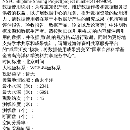
NSFC Shiptime Sharing Project(project number:41949909).
数据使用说明：
为尊重知识产权、维护数据作者和数据服务提
供者的权益，以扩展数据中心的服务、提升数据资源的应用潜
力，请数据使用者在基于本数据所产生的研究成果（包括项目
评估报告、验收报告、数据产品、论文以及论著等）中注明数
据来源和数据生产者。请按照[DOI引用格式]的内容标注所引
用的数据，并依据[致谢]的规范格式进行致谢。同时为更好地
支持学术共享和成果统计，请通过海洋资料共享服务平台
的“成果汇交”模块，将数据使用成果提交至“国家自然科学基
金青岛海洋科学资料共享服务中心”。
时间标准：
北京时间
大地坐标系：
WGS-84坐标系
投影类型：
暂无
覆盖地理区域：
西太平洋
最小水深（米）：
2341
最大水深（米）：
6991
观测站次（个）：
45
测线长度（米）：
测线数（个）：
断面数（个）：
空间分辨率：
空间采样间隔：