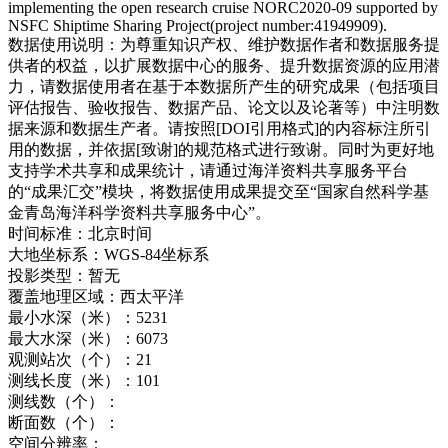
implementing the open research cruise NORC2020-09 supported by
NSFC Shiptime Sharing Project(project number:41949909).
数据使用说明：
为尊重知识产权、维护数据作者和数据服务提
供者的权益，以扩展数据中心的服务、提升数据资源的应用潜
力，请数据使用者在基于本数据所产生的研究成果（包括项目
评估报告、验收报告、数据产品、论文以及论著等）中注明数
据来源和数据生产者。请按照[DOI引用格式]的内容标注所引
用的数据，并依据[致谢]的规范格式进行致谢。同时为更好地
支持学术共享和成果统计，请通过海洋资料共享服务平台
的“成果汇交”模块，将数据使用成果提交至“国家自然科学基
金青岛海洋科学资料共享服务中心”。
时间标准：
北京时间
大地坐标系：
WGS-84坐标系
投影类型：
暂无
覆盖地理区域：
西太平洋
最小水深（米）：
5231
最大水深（米）：
6073
观测站次（个）：
21
测线长度（米）：
101
测线数（个）：
断面数（个）：
空间分辨率：