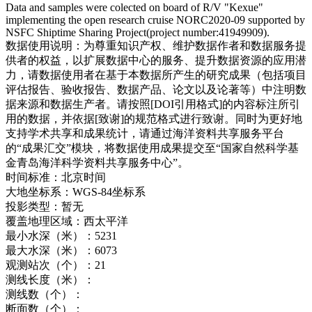
Data and samples were colected on board of R/V "Kexue"
implementing the open research cruise NORC2020-09 supported by
NSFC Shiptime Sharing Project(project number:41949909).
数据使用说明：
为尊重知识产权、维护数据作者和数据服务提
供者的权益，以扩展数据中心的服务、提升数据资源的应用潜
力，请数据使用者在基于本数据所产生的研究成果（包括项目
评估报告、验收报告、数据产品、论文以及论著等）中注明数
据来源和数据生产者。请按照[DOI引用格式]的内容标注所引
用的数据，并依据[致谢]的规范格式进行致谢。同时为更好地
支持学术共享和成果统计，请通过海洋资料共享服务平台
的“成果汇交”模块，将数据使用成果提交至“国家自然科学基
金青岛海洋科学资料共享服务中心”。
时间标准：
北京时间
大地坐标系：
WGS-84坐标系
投影类型：
暂无
覆盖地理区域：
西太平洋
最小水深（米）：
5231
最大水深（米）：
6073
观测站次（个）：
21
测线长度（米）：
测线数（个）：
断面数（个）：