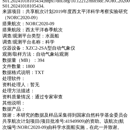
S01.20241018105434;https://doi.org/10.12212/nsfcodc.NORC20200
S01.20241018105434.
来源项目：
共享航次计划2019年度西太平洋科学考察实验研究
（NORC2020-09）
搭乘航次：
NORC2020-09
搭乘航段：
西太平洋春季航次
调查/观测平台类型：
水面船
调查/观测平台名称：
科学
仪器设备：
XZC2-2SA型自动气象仪
观测/取样方法：
自动气象站观测
数据量（MB）：
394
文件数量：
1800
数据格式说明：
TXT
处理软件：
资料处理人：
暂无
处理方法描述：
资料质量情况：
通过专家审查
其他说明：
数据产品：
致谢：
本研究的数据及样品采集得到国家自然科学基金委员会
共享航次计划项目(项目批准号:41949909)的资助。该航次(航
次编号:NORC2020-09)由科学水面船实施，在此一并致谢。