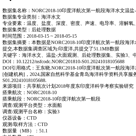
数据集名称：
NORC2018-10印度洋航次第一航段海洋水
数据集专业类别：
海洋水文
专业要素：
温度、盐度、深度、密度、声速、电导率、溶解氧、
数据集类型：
后处理数据
时间范围：
2018-03-15 ~ 2018-05-15
数据集摘要：
本数据是NORC2018-10印度洋航次第一航
提交,本数据集调查区域为:印度洋,共提交了51.1MB数据
关键字：
海洋水文、温盐-大面观测、后处理数据集、实验3、
DOI：
10.12212/nsfcodc.NORC201810-S01.20241018105688
DOI引用格式：
王东晓.NORC2018-10印度洋航次第一
[创建机构]，2024,国家自然科学基金青岛海洋科学资料共享服务中心[传播机构]，2024-1
S01.20241018105688.
来源项目：
共享航次计划2018年度东印度洋科学考察实验研究
搭乘航次：
NORC2018-10
搭乘航段：
NORC2018-10印度洋航次第一航段
调查/观测平台类型：
水面船
调查/观测平台名称：
实验3
仪器设备：
CTD
观测/取样方法：
CTD
数据量（MB）：
51.1