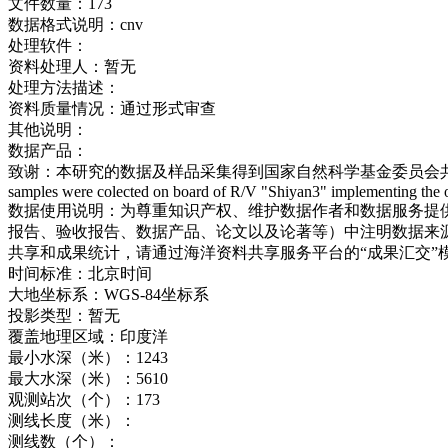
文件数量：
173
数据格式说明：
cnv
处理软件：
资料处理人：
暂无
处理方法描述：
资料质量情况：
通过形式审查
其他说明：
数据产品：
致谢：
本研究的数据及样品采集得到国家自然科学基金委员会共享航次计划
samples were colected on board of R/V "Shiyan3" implementing the
数据使用说明：
为尊重知识产权、维护数据作者和数据服务提
报告、验收报告、数据产品、论文以及论著等）中注明数据来源
共享和成果统计，请通过海洋资料共享服务平台的“成果汇交”
时间标准：
北京时间
大地坐标系：
WGS-84坐标系
投影类型：
暂无
覆盖地理区域：
印度洋
最小水深（米）：
1243
最大水深（米）：
5610
观测站次（个）：
173
测线长度（米）：
测线数（个）：