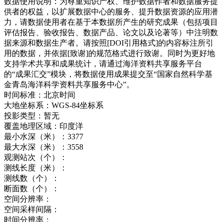
数据使用说明：
为尊重知识产权、维护数据作者和数据服务提
供者的权益，以扩展数据中心的服务、提升数据资源的应用潜
力，请数据使用者在基于本数据所产生的研究成果（包括项目
评估报告、验收报告、数据产品、论文以及论著等）中注明数
据来源和数据生产者。请按照[DOI引用格式]的内容标注所引
用的数据，并依据[致谢]的规范格式进行致谢。同时为更好地
支持学术共享和成果统计，请通过海洋资料共享服务平台
的“成果汇交”模块，将数据使用成果提交至“国家自然科学基
金青岛海洋科学资料共享服务中心”。
时间标准：
北京时间
大地坐标系：
WGS-84坐标系
投影类型：
暂无
覆盖地理区域：
印度洋
最小水深（米）：
3377
最大水深（米）：
3558
观测站次（个）：
测线长度（米）：
测线数（个）：
断面数（个）：
空间分辨率：
空间采样间隔：
时间分辨率：