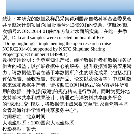
致谢：
本研究的数据及样品采集得到国家自然科学基金委员会
共享航次计划项目(项目批准号:41349901)的资助。该航次(航
次编号:NORC2014-01)由“东方红2”水面船实施，在此一并致
谢。Data and samples were colected on board of R/V
"Dongfanghong2" implementing the open research cruise
NORC2014-01 supported by NSFC Shiptime Sharing
Project(project number:41349901).
数据使用说明：
为尊重知识产权、维护数据作者和数据服务提
供者的权益，以扩展数据中心的服务、提升数据资源的应用潜
力，请数据使用者在基于本数据所产生的研究成果（包括项目
评估报告、验收报告、数据产品、论文以及论著等）中注明数
据来源和数据生产者。请按照[DOI引用格式]的内容标注所引
用的数据，并依据[致谢]的规范格式进行致谢。同时为更好地
支持学术共享和成果统计，请通过海洋资料共享服务平台
的“成果汇交”模块，将数据使用成果提交至“国家自然科学基
金青岛海洋科学资料共享服务中心”。
时间标准：
北京时间
大地坐标系：
2000国家大地坐标系
投影类型：
暂无