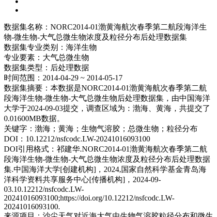
数据集名称：
NORC2014-01渤黄海航次春季第二航段海洋生
物-微生物-大气总微生物浓度及粒径分布后处理数据集
数据集专业类别：
海洋生物
专业要素：
大气总微生物
数据集类型：
后处理数据
时间范围：
2014-04-29 ~ 2014-05-17
数据集摘要：
本数据是NORC2014-01渤黄海航次春季第二航
段海洋生物-微生物-大气总微生物后处理数据集，由中国海洋
大学于2024-09-03提交，调查区域为：渤海、黄海，共提交了
0.01600MB数据。
关键字：
渤海；黄海；生物气溶胶；总微生物；粒径分布
DOI：
10.12212/nsfcodc.LW-20241016093100
DOI引用格式：
祁建华.NORC2014-01渤黄海航次春季第二航
段海洋生物-微生物-大气总微生物浓度及粒径分布后处理数据
集.中国海洋大学[创建机构]，2024,国家自然科学基金青岛海
洋科学资料共享服务中心[传播机构]，2024-09-
03.10.12212/nsfcodc.LW-
20241016093100;https://doi.org/10.12212/nsfcodc.LW-
20241016093100.
来源项目：
沙尘天气对近海大气中生物气溶胶粒径分布和微生