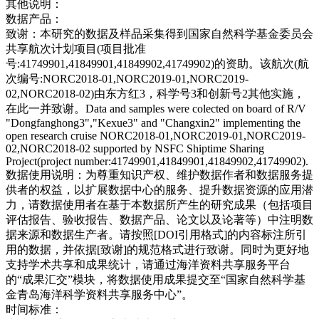
其他说明：
数据产品：
致谢：
本研究的数据及样品采集得到国家自然科学基金委员会
共享航次计划项目(项目批准
号:41749901,41849901,41849902,41749902)的资助。该航次(航
次编号:NORC2018-01,NORC2019-01,NORC2019-
02,NORC2018-02)由东方红3，科学号3和创新号2其他实施，
在此一并致谢。Data and samples were colected on board of R/V
"Dongfanghong3","Kexue3" and "Changxin2" implementing the
open research cruise NORC2018-01,NORC2019-01,NORC2019-
02,NORC2018-02 supported by NSFC Shiptime Sharing
Project(project number:41749901,41849901,41849902,41749902).
数据使用说明：
为尊重知识产权、维护数据作者和数据服务提
供者的权益，以扩展数据中心的服务、提升数据资源的应用潜
力，请数据使用者在基于本数据所产生的研究成果（包括项目
评估报告、验收报告、数据产品、论文以及论著等）中注明数
据来源和数据生产者。请按照[DOI引用格式]的内容标注所引
用的数据，并依据[致谢]的规范格式进行致谢。同时为更好地
支持学术共享和成果统计，请通过海洋资料共享服务平台
的“成果汇交”模块，将数据使用成果提交至“国家自然科学基
金青岛海洋科学资料共享服务中心”。
时间标准：