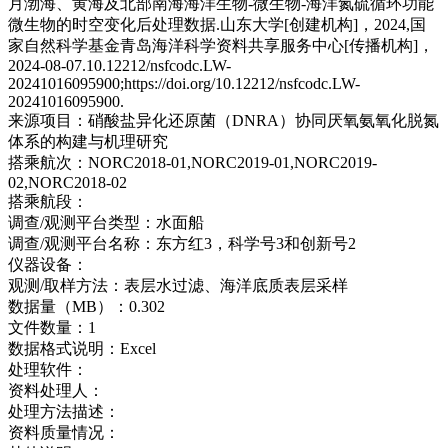
月渤海、黄海及北部南海海洋生物-微生物-海洋氮硫循环功能
微生物的时空变化后处理数据.山东大学[创建机构]，2024,国
家自然科学基金青岛海洋科学资料共享服务中心[传播机构]，
2024-08-07.10.12212/nsfcodc.LW-
20241016095900;https://doi.org/10.12212/nsfcodc.LW-
20241016095900.
来源项目：
硝酸盐异化还原菌（DNRA）协同厌氧氨氧化脱氮
体系的构建与机理研究
搭乘航次：
NORC2018-01,NORC2019-01,NORC2019-
02,NORC2018-02
搭乘航段：
调查/观测平台类型：
水面船
调查/观测平台名称：
东方红3，科学号3和创新号2
仪器设备：
观测/取样方法：
表层水过滤、海洋底质表层采样
数据量（MB）：
0.302
文件数量：
1
数据格式说明：
Excel
处理软件：
资料处理人：
处理方法描述：
资料质量情况：