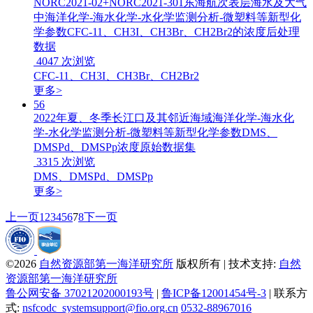
NORC2021-02+NORC2021-301东海航次表层海水及大气
中海洋化学-海水化学-水化学监测分析-微塑料等新型化
学参数CFC-11、CH3I、CH3Br、CH2Br2的浓度后处理
数据
4047
次浏览
CFC-11、CH3I、CH3Br、CH2Br2
更多>
56
2022年夏、冬季长江口及其邻近海域海洋化学-海水化
学-水化学监测分析-微塑料等新型化学参数DMS、
DMSPd、DMSPp浓度原始数据集
3315
次浏览
DMS、DMSPd、DMSPp
更多>
上一页
1
2
3
4
5
6
7
8
下一页
©2026
自然资源部第一海洋研究所
版权所有 | 技术支持:
自然
资源部第一海洋研究所
鲁公网安备 37021202000193号
|
鲁ICP备12001454号-3
| 联系方
式:
nsfcodc_systemsupport@fio.org.cn
0532-88967016