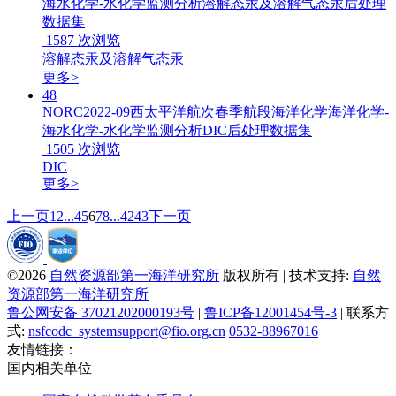
海水化学-水化学监测分析溶解态汞及溶解气态汞后处理
数据集
1587
次浏览
溶解态汞及溶解气态汞
更多>
48
NORC2022-09西太平洋航次春季航段海洋化学海洋化学-
海水化学-水化学监测分析DIC后处理数据集
1505
次浏览
DIC
更多>
上一页
1
2
...
4
5
6
7
8
...
42
43
下一页
©2026
自然资源部第一海洋研究所
版权所有 | 技术支持:
自然
资源部第一海洋研究所
鲁公网安备 37021202000193号
|
鲁ICP备12001454号-3
| 联系方
式:
nsfcodc_systemsupport@fio.org.cn
0532-88967016
友情链接：
国内相关单位