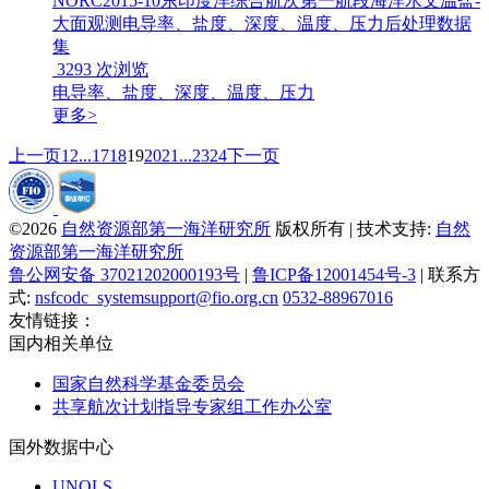
NORC2015-10东印度洋综合航次第一航段海洋水文温盐-
大面观测电导率、盐度、深度、温度、压力后处理数据
集
3293
次浏览
电导率、盐度、深度、温度、压力
更多>
上一页
1
2
...
17
18
19
20
21
...
23
24
下一页
©2026
自然资源部第一海洋研究所
版权所有 | 技术支持:
自然
资源部第一海洋研究所
鲁公网安备 37021202000193号
|
鲁ICP备12001454号-3
| 联系方
式:
nsfcodc_systemsupport@fio.org.cn
0532-88967016
友情链接：
国内相关单位
国家自然科学基金委员会
共享航次计划指导专家组工作办公室
国外数据中心
UNOLS