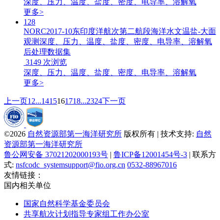
深度、压力、温度、盐度、密度、电导率、溶解氧
更多>
128
NORC2017-10东印度洋航次第二航段海洋水文温盐-大面
观测深度、压力、温度、盐度、密度、电导率、溶解氧
后处理数据集
3149
次浏览
深度、压力、温度、盐度、密度、电导率、溶解氧
更多>
上一页
1
2
...
14
15
16
17
18
...
23
24
下一页
©2026
自然资源部第一海洋研究所
版权所有 | 技术支持:
自然
资源部第一海洋研究所
鲁公网安备 37021202000193号
|
鲁ICP备12001454号-3
| 联系方
式:
nsfcodc_systemsupport@fio.org.cn
0532-88967016
友情链接：
国内相关单位
国家自然科学基金委员会
共享航次计划指导专家组工作办公室